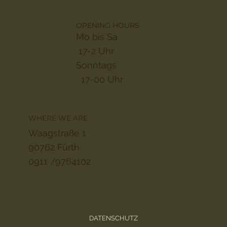
OPENING HOURS
Mo bis Sa
17-2 Uhr
Sonntags
17-00 Uhr
WHERE WE ARE
Waagstraße 1
90762 Fürth
0911 /9764102
DATENSCHUTZ