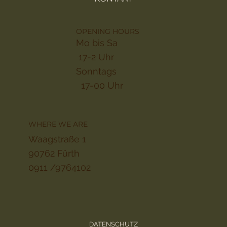
OPENING HOURS
Mo bis Sa
17-2 Uhr
Sonntags
17-00 Uhr
WHERE WE ARE
Waagstraße 1
90762 Fürth
0911 /9764102
DATENSCHUTZ