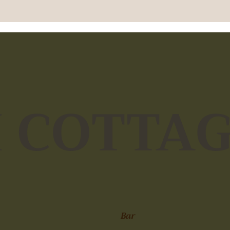
H COTTA
Bar