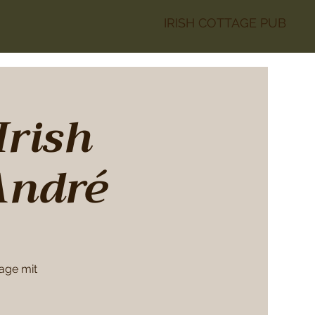
IRISH COTTAGE PUB
Irish
André
age mit