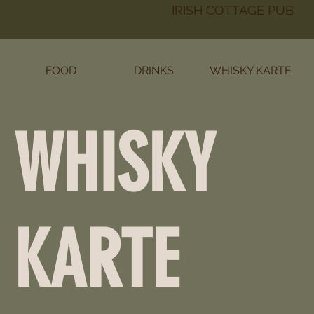
IRISH COTTAGE PUB
FOOD
DRINKS
WHISKY KARTE
WHISKY
KARTE