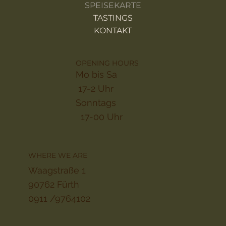
SPEISEKARTE
TASTINGS
KONTAKT
OPENING HOURS
Mo bis Sa
17-2 Uhr
Sonntags
17-00 Uhr
WHERE WE ARE
Waagstraße 1
90762 Fürth
0911 /9764102