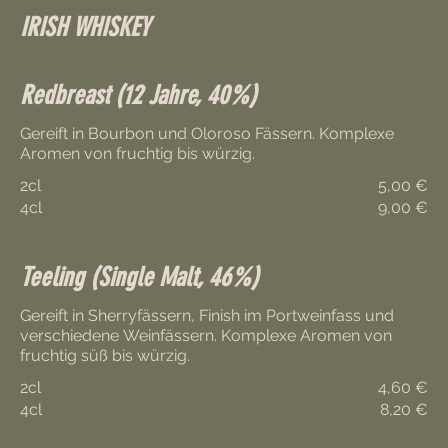
IRISH WHISKEY
Redbreast (12 Jahre, 40%)
Gereift in Bourbon und Oloroso Fässern. Komplexe
2cl
5,00 €
4cl
9,00 €
Teeling (Single Malt, 46%)
Gereift in Sherryfässern, Finish im Portweinfass und
verschiedene Weinfässern. Komplexe Aromen von
fruchtig süß bis würzig.
2cl
4,60 €
4cl
8,20 €