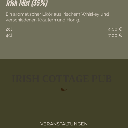
Irish Mist (35%)
Ein aromatischer Likör aus irischem Whiskey und
verschiedenen Kräutern und Honig.
2cl
4,00 €
4cl
7,00 €
IRISH COTTAGE PUB
Bar
VERANSTALTUNGEN