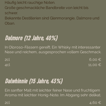
Häufig leicht rauchige Noten.
Große geschmackliche Bandbreite von leicht bis
schwer.
Bekannte Destillerien sind Glenmorangie, Dalmore und
Oban.
Dalmore (12 Jahre, 40%)
In Oloroso-Fässern gereift. Ein Whisky mit interessanter
Nase und reichem, ausgesprochen vollem Geschmack.
2cl
6,00 €
4cl
11,00 €
Dalwhinnie (15 Jahre, 43%)
Ein sanfter Malt mit leichter feiner Nase und fruchtigem
Aroma mit leichter Honig-Note. Im Abgang sehr delikat.
2cl
4,60 €