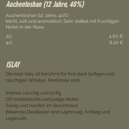
Auchentoshan (12 Jahre, 40%)
Auchentoshan (12 Jahre, 40%)
leicht, süß und aromatisch. Sehr delikat mit fruchtigen
Noten in der Nase.
2cl
4,60 €
4cl
8,20 €
ISLAY
Die Insel Islay ist berühmt für ihre stark torfigen und
rauchigen Whiskys. Merkmale sind:
Intensiv rauchig und torfig
Oft medizinische und jodige Noten
Salzig und maritim im Geschmack
Bekannte Destillerien sind Laphroaig, Ardbeg und
Lagavulin.