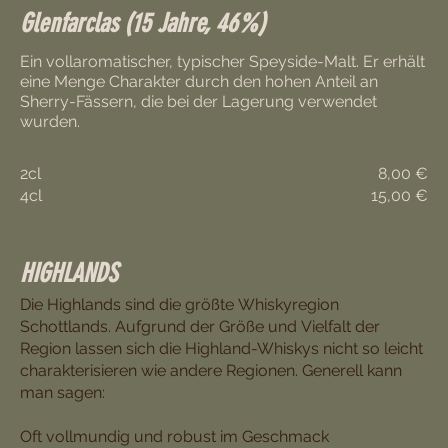
Glenfarclas (15 Jahre, 46%)
Ein vollaromatischer, typischer Speyside-Malt. Er erhält
eine Menge Charakter durch den hohen Anteil an
Sherry-Fässern, die bei der Lagerung verwendet
wurden.
2cl
8,00 €
4cl
15,00 €
HIGHLANDS
Die Highlands sind die größte Whiskyregion
Schottlands. Aufgrund der Größe und Vielfalt der
Region lassen sich die Highland-Whiskys nicht so leicht
charakterisieren wie andere Regionen. Generell kann
man sagen:
Oft vollmundig und robust im Geschmack