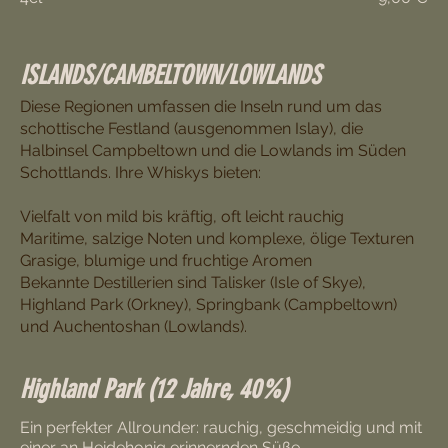
ISLANDS/CAMBELTOWN/LOWLANDS
Diese Regionen umfassen die Inseln rund um das
schottische Festland (ausgenommen Islay), die
Halbinsel Campbeltown und die Lowlands im Süden
Schottlands. Ihre Whiskys bieten:
Vielfalt von mild bis kräftig, oft leicht rauchig
Maritime, salzige Noten und komplexe, ölige Texturen
Grasige, blumige und fruchtige Aromen
Bekannte Destillerien sind Talisker (Isle of Skye),
Highland Park (Orkney), Springbank (Campbeltown)
Highland Park (12 Jahre, 40%)
Ein perfekter Allrounder: rauchig, geschmeidig und mit