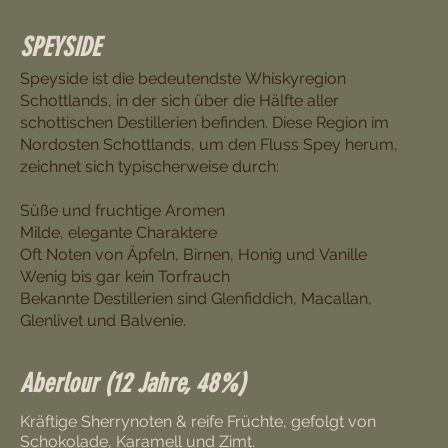
SPEYSIDE
Speyside ist die bedeutendste Whiskyregion
Schottlands, in der sich über die Hälfte aller
schottischen Destillerien befinden. Diese Region im
Nordosten Schottlands, um den Fluss Spey herum,
zeichnet sich typischerweise durch:
Süße und fruchtige Aromen
Milde, elegante Charaktere
Oft Noten von Äpfeln, Birnen, Honig und Vanille
Wenig bis gar kein Torfrauch
Bekannte Destillerien sind Glenfiddich, Macallan,
Glenlivet und Balvenie.
Aberlour (12 Jahre, 48%)
Kräftige Sherrynoten & reife Früchte, gefolgt von