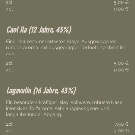
2cl
5,00 €
4cl
9,00 €
Caol Ila (12 Jahre, 43%)
Einer der renommiertesten Islays. Ausgewogenes,
rundes Aroma, mit ausgeprägter Torfnote zeichnet ihn
aus.
2cl
5,00 €
4cl
9,00 €
Lagavulin (16 Jahre, 43%)
Ein besonders kräftiger Islay, schwere, robuste Nase,
intensives Torfaroma, sehr ausgewogener und
2cl
7,50 €
4cl
14,00 €