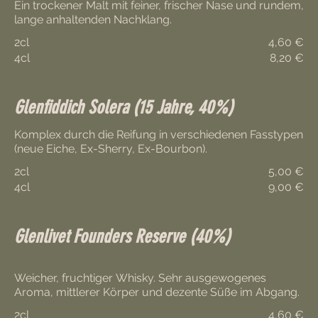
Ein trockener Malt mit feiner, frischer Nase und rundem,
2cl
4,60 €
4cl
8,20 €
Glenfiddich Solera (15 Jahre, 40%)
Komplex durch die Reifung in verschiedenen Fasstypen
(neue Eiche, Ex-Sherry, Ex-Bourbon).
2cl
5,00 €
4cl
9,00 €
Glenlivet Founders Reserve (40%)
Weicher, fruchtiger Whisky. Sehr ausgewogenes
Aroma, mittlerer Körper und dezente Süße im Abgang.
2cl
4,60 €