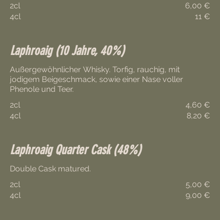
2cl
6,00 €
4cl
11 €
Laphroaig (10 Jahre, 40%)
Außergewöhnlicher Whisky. Torfig, rauchig, mit
jodigem Beigeschmack, sowie einer Nase voller
Phenole und Teer.
2cl
4,60 €
4cl
8,20 €
Laphroaig Quarter Cask (48%)
2cl
5,00 €
4cl
9,00 €