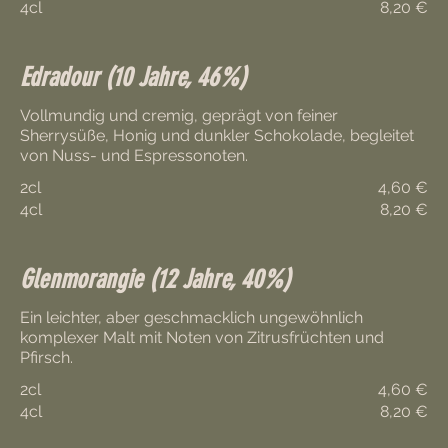
4cl
8,20 €
Edradour (10 Jahre, 46%)
Vollmundig und cremig, geprägt von feiner
Sherrysüße, Honig und dunkler Schokolade, begleitet
von Nuss- und Espressonoten.
2cl
4,60 €
4cl
8,20 €
Glenmorangie (12 Jahre, 40%)
Ein leichter, aber geschmacklich ungewöhnlich
komplexer Malt mit Noten von Zitrusfrüchten und
Pfirsch.
2cl
4,60 €
4cl
8,20 €